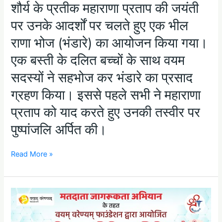
शौर्य के प्रतीक महाराणा प्रताप की जयंती
साथ
वयम
पर उनके आदर्शों पर चलते हुए एक भील
सदस्यों
ने
राणा भोज (भंडारे) का आयोजन किया गया।
सहभोज
एक बस्ती के दलित बच्चों के साथ वयम
कर
भंडारे
सदस्यों ने सहभोज कर भंडारे का प्रसाद
का
प्रसाद
ग्रहण किया। इससे पहले सभी ने महाराणा
ग्रहण
प्रताप को याद करते हुए उनकी तस्वीर पर
किया।
इससे
पुष्पांजलि अर्पित की।
पहले
सभी
ने
Read More »
महाराणा
प्रताप
को
IT
याद
कॉलेज
करते
चौराहा,
हुए