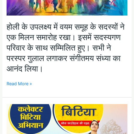
परस्पर
गुलाल
लगाकर
होली के उपलक्ष्य में वयम समूह के सदस्यों ने
संगीतमय
संध्या
एक मिलन समारोह रखा। इसमें सदस्यगण
का
आनंद
परिवार के साथ सम्मिलित हुए। सभी ने
लिया।
परस्पर गुलाल लगाकर संगीतमय संध्या का
आनंद लिया।
Read More »
कलेक्टर
बिटिया
योजना
नाम
से