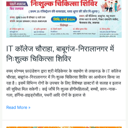
बाबूगंज-
उनकी
निरालानगर
तस्वीर
में
पर
निःशुल्क
पुष्पांजलि
चिकित्सा
अर्पित
शिविर
की।
IT कॉलेज चौराहा, बाबूगंज-निरालानगर में
निःशुल्क चिकित्सा शिविर
वयम् वरेण्यम् फ़ाउंडेशन द्वारा श्री मेडिकेयर के सहयोग से लखनऊ के IT कॉलेज
चौराहा, बाबूगंज-निरालानगर में निःशुल्क चिकित्सा शिविर का आयोजन किया जा
रहा है। इसमें विभिन्न रोगों के उपचार के लिए विशेषज्ञ डाक्टरों से सलाह व इलाज
की सुविधा मिल सकेगी। कई जाँचें निःशुल्क होंगीमहिलाओं, बच्चों, कान-नाक-
गला, हर्निया-हाइड्रोसील, पथरी आदि रोगों के इलाज से
Read More »