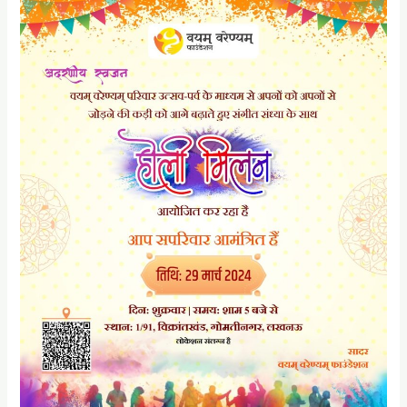
होली
के
उपलक्ष्य
में
वयम
समूह
के
सदस्यों
ने
एक
मिलन
समारोह
रखा।
इसमें
सदस्यगण
परिवार
के
साथ
सम्मिलित
हुए।
सभी
ने