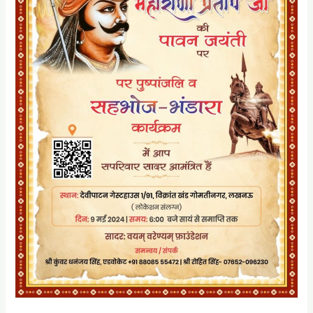
पर
उनके
आदर्शों
पर
चलते
हुए
एक
भील
राणा
भोज
(भंडारे)
का
आयोजन
किया
गया।
एक
बस्ती
के
दलित
बच्चों
के