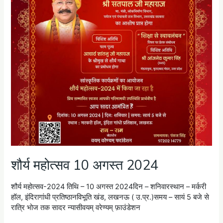
शौर्य महोत्सव 10 अगस्त 2024
शौर्य महोत्सव-2024 तिथि – 10 अगस्त 2024दिन – शनिवारस्थान – मर्करी
हॉल, इंदिरागांधी प्रतिष्ठानविभूति खंड, लखनऊ ( उ.प्र.)समय – सायं 5 बजे से
रात्रि भोज तक सादर न्यासीवयम् वरेण्यम् फ़ाउंडेशन